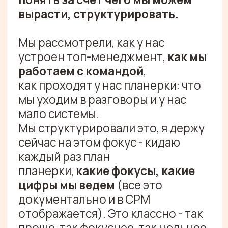
нравится
формат мягкости,
что
Илья и команда
не ругают, четко показывают,
успокаивают, не тыкают в
недостатки
- очень
мягкая коммуникация».
Видеоотзыв