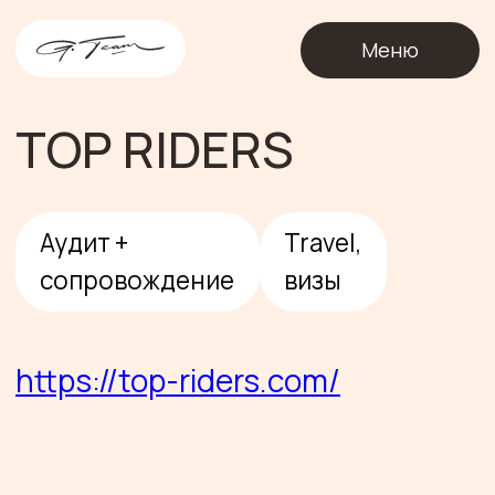
О
Меню
TOP RIDERS
Аудит +
Travel,
сопровождение
визы
https://top-riders.com/
Тревел компания №1 в США