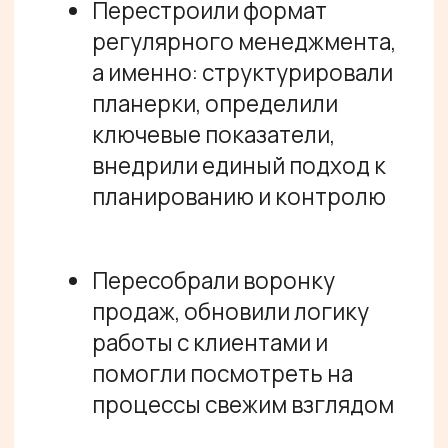
Сопроводили поиск
руководителя отдела
продаж: помогли
сформировать профиль
кандидата, доработали
оффер и дали рекомендации
по процессу найма
Показали практические
способы использования
искусственного интеллекта
в ежедневной работе
руководителя, благодаря
чему часть операционных
задач удалось
автоматизировать
/ ОТЗЫВ КЛИЕНТА