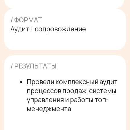
планерки, определили
ключевые показатели,
внедрили единый подход к
планированию и контролю
Пересобрали воронку
продаж, обновили логику
работы с клиентами и
помогли посмотреть на
процессы свежим взглядом
Внедрили систему контроля
качества работы
менеджеров, а именно
разработали инструмент
оценки, подготовили
регламент, обучили команду
пользоваться системой