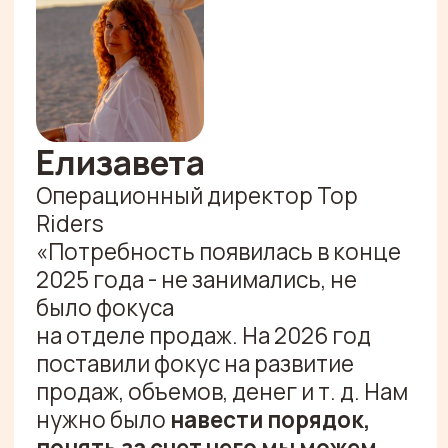
команды, и запуск-внедрение.
Помогли в поисках РОПа, вплоть
до создания оффера
и
понимания, как его
составлять, как понять, что
испытательный срок прошел
успешно.
Я готова рекомендовать. Я считаю
себя очень системным,
планирующим
человеком, но
когда еще раз
сделали подход к этому, я прям
кайфанула.
Второй
момент: очень всколыхнула
работа с тобой с точки зрения
перестройки процессов,
как пример искусственный
интеллект, я внедрила его в
другие процессы.
Я хотела еще отметить, мне очень