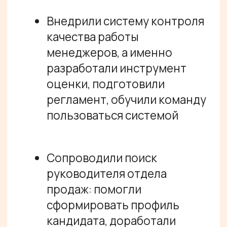
Елизавета
Операционный директор Top
Riders
«Потребность появилась в конце
2025 года - не занимались, не
было фокуса
на отделе продаж. На 2026 год
поставили фокус на развитие
продаж, объемов, денег и т. д. Нам
нужно было
навести порядок,
понять за счет чего мы можем
вырасти, структурировать.
Мы рассмотрели, как у нас
устроен топ-менеджмент,
как мы
работаем с командой
,
как проходят у нас планерки: что