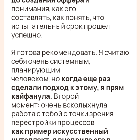
ТЯНИ ВПРАВО/ВЛЕВО
ИЛИ ВОСПОЛЬЗУЙСЯ
СТРЕЛКАМИ
Михаил Карпов
Александра Ром
ProductStar
TargetHunter