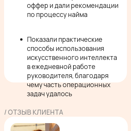
мы уходим в разговоры и у нас
мало системы.
Мы структурировали это, я держу
сейчас на этом фокус - кидаю
каждый раз план
планерки,
какие фокусы, какие
цифры мы ведем
(все это
документально и в СРМ
отображается). Это классно - так
проще, так фокуснее, так цельнее.
Второй блок - мы посмотрели еще
раз наши процессы, воронку,
пересобрали
ее, сделали свежий взгляд.
Третье, что отмечу, мне очень
понравилась
работа
по контролю качества - это
классный рабочий инструмент,
который вы дали.
И регламентирование этого
инструмента, и обучение