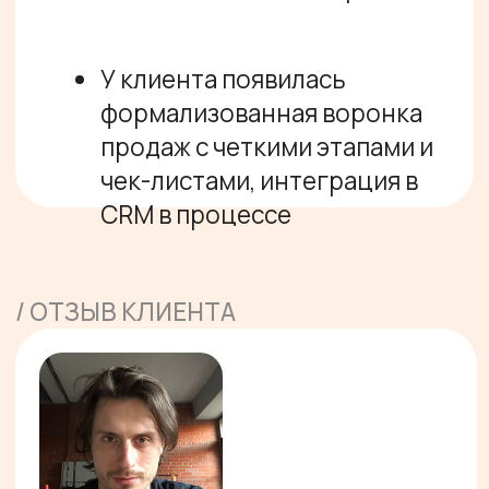
Сейчас бизнес дошел до такого
уровня, когда нужно было более
структурно подойти к этому
вопросу.
С Ильей мы познакомились в моем
очередном “припадке” поиска
лучшего продажника - наши общие
друзья нас свели. Мне понравился
структурный подход: не просто
найти человека, который все
закроет, а понять потребности
бизнеса, их проанализировать.
Я выделю несколько вещей: во-
первых, появился CJM (путь
клиента), который был
формализован и превратился в
воронку с чек-листами и
описанием по каждому этапу;
во-вторых, важно было, чтобы
кто-то посмотрел на бизнес со