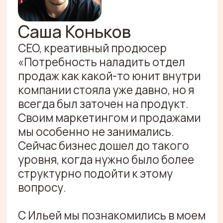
стороны и подсветил слабые
места; в-третьих, это портреты
людей, которых надо было
нанять.
Стало чуть понятнее, что можно
требовать с людей (менеджеров
проектов, продажников) по
отчетностям, как выглядят эти
отчеты. Для меня это была
неизведанная территория. Тут
было клево получить экспертизу.
Я точно готов рекомендовать,
потому что мне понравился
подход, включенность. Я не
пожалел, но скажу, что само
ничего не делается, требуется
активное включение»