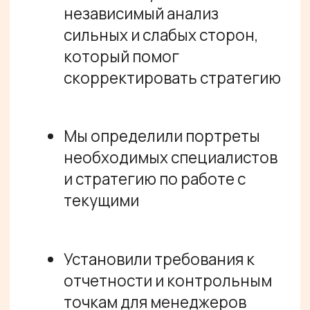
формализованная воронка
продаж с четкими этапами и
чек-листами, интеграция в
CRM в процессе
/ ОТЗЫВ КЛИЕНТА
Саша Коньков
CEO, креативный продюсер
«Потребность наладить отдел
продаж как какой-то юнит внутри
компании стояла уже давно, но я
всегда был заточен на продукт.
Своим маркетингом и продажами
мы особенно не занимались.