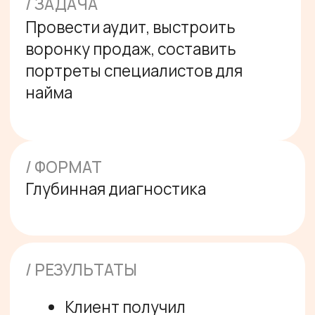
/ РЕЗУЛЬТАТЫ
Клиент получил
независимый анализ
сильных и слабых сторон,
который помог
скорректировать стратегию
Мы определили портреты
необходимых специалистов
и стратегию по работе с
текущими
Установили требования к
отчетности и контрольным
точкам для менеджеров
У клиента появилась