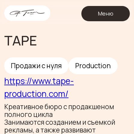
О
Меню
TAPE
Продажи с нуля
Production
https://www.tape-
production.com/
Креативное бюро с продакшеном
полного цикла
Занимаются созданием и съемкой
рекламы, а также развивают
блогерское направление с партнером
Павлом Осовцовым в кадре
Провели