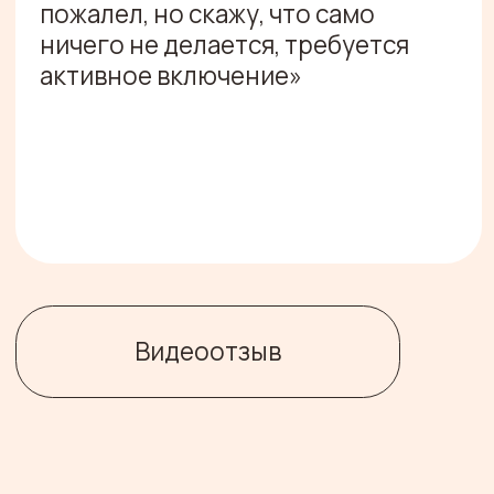
Михаил Карпов
Александра Ром
ProductStar
TargetHunter
Консалтинговое агентство для тех,
кто продает