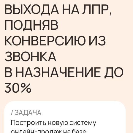
ЗВОНКА
В НАЗНАЧЕНИЕ ДО
30%
/ ЗАДАЧА
Построить новую систему
онлайн-продаж на базе
колл-центра: от создания
методологии до запуска
бизнес-процессов
/ ФОРМАТ
Консалтинговое сопровождение
c подключением РОПа как часть
команды