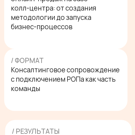
/ РЕЗУЛЬТАТЫ
Определили необходимые
ресурсы для базового
функционирования отдела
продаж
Сформировали воронку
продаж и определились с
клиентской базой
Сформировали скрипты
звонков и шаблоны
сообщений для
мессенджеров/почты