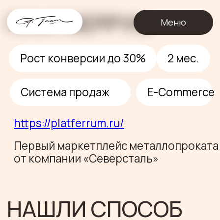
ПЛАТФЕРРУМ
О
Меню
Рост конверсии до 30%
2 мес.
Система продаж
E-Сommerce
https://platferrum.ru/
Первый маркетплейс металлопроката
от компании «Северсталь»
НАШЛИ СПОСОБ
ВЫХОДА НА ЛПР,
ПОДНЯВ
КОНВЕРСИЮ ИЗ