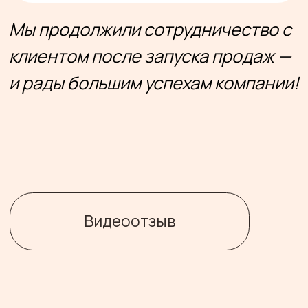
Михаил Карпов
Александра Ром
ProductStar
TargetHunter