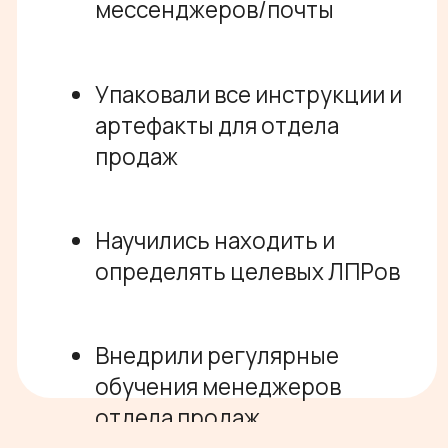
Роман Дога
Руководитель отдела продаж
«Платферрум»
«Перед нами встала задача
максимизации прибыли через
построение новой
и эффективной схемы онлайн-
продаж на базе нашего колл-
центра. За 2 месяца команда
G.Team успела погрузиться в
особенности продукта, его
клиентов, составить карту
продаж и найти подход к
команде.
Ключевые достижения:
Нашли способ выхода на
ЛПР, подняв конверсию из
звонка в назначение
встречи до 30%
Уже на третий месяц