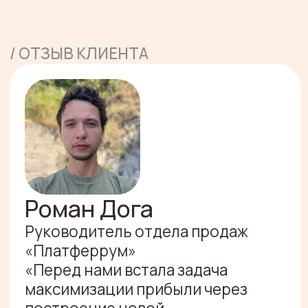
работы вышли на целевой
уровень количества
назначенных встреч
Несколько раз быстро
перестроили воронку, KPI
и скрипты для повышения
эффективности процесса
продаж.
С командой комфортно
работать. G.Team слышат
обратную связь, быстро
подстраиваются и предлагают
свежие идеи»
Мы продолжили сотрудничество с
клиентом после запуска продаж —
и рады большим успехам компании!