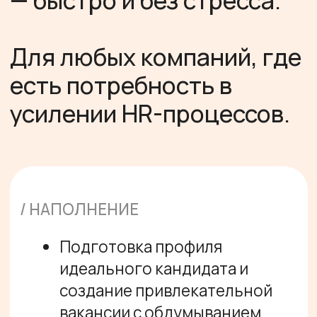
идеального кандидата и
создание привлекательной
вакансии с обдумыванием
плана на испытательный
период
Инструменты для быстрой
оценки компетенций
кандидатов и проведения
собеседований
Поддержка и обучение
руководителей отдела
продаж по проведению
эффективных интервью
Проверенные каналы и
подрядчики для поиска
сильных специалистов
Поддержка на адаптации
новых сотрудников с
готовыми инструкциями, чек-
листами и скриптами