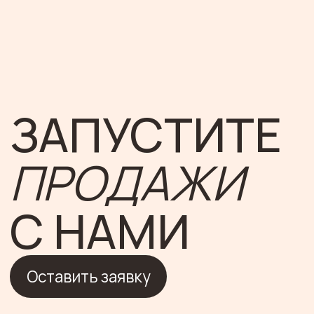
Михаил Карпов
Александра Ром
ProductStar
TargetHunter