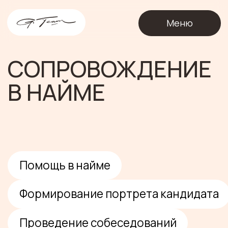
О
Меню
СОПРОВОЖДЕНИЕ
В НАЙМЕ
Помощь в найме
Формирование портрета кандидата
Проведение собеседований
3
–
8 недель